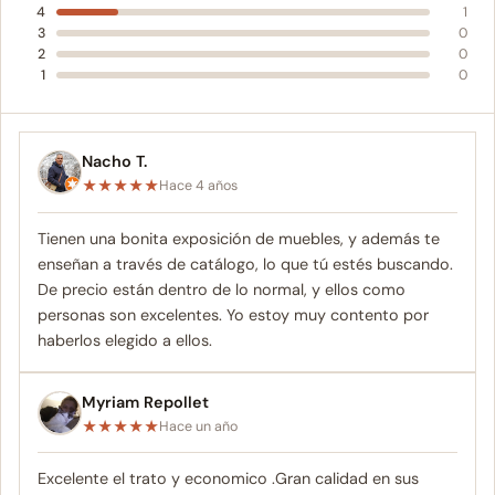
4
1
3
0
2
0
1
0
Nacho T.
★
★
★
★
★
Hace 4 años
Tienen una bonita exposición de muebles, y además te
enseñan a través de catálogo, lo que tú estés buscando.
De precio están dentro de lo normal, y ellos como
personas son excelentes. Yo estoy muy contento por
haberlos elegido a ellos.
Myriam Repollet
★
★
★
★
★
Hace un año
Excelente el trato y economico .Gran calidad en sus