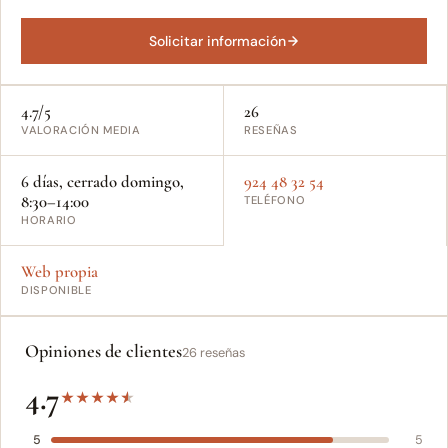
Solicitar información
4.7/5
26
VALORACIÓN MEDIA
RESEÑAS
6 días, cerrado domingo,
924 48 32 54
8:30–14:00
TELÉFONO
HORARIO
Web propia
DISPONIBLE
Opiniones de clientes
26 reseñas
4.7
★
★
★
★
★
5
5