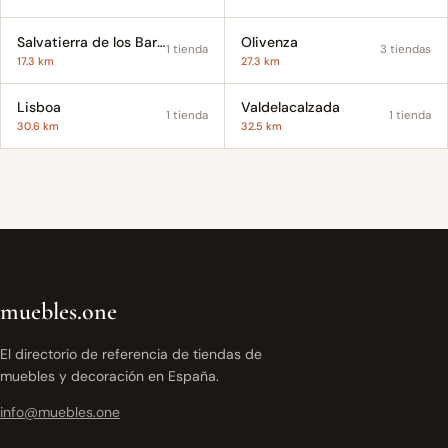
Salvatierra de los Barros
Olivenza
1 tienda
3 tiendas
17.3 km
27.3 km
Lisboa
Valdelacalzada
1 tienda
1 tienda
30.6 km
32.5 km
muebles.one
El directorio de referencia de tiendas de
muebles y decoración en España.
info@muebles.one