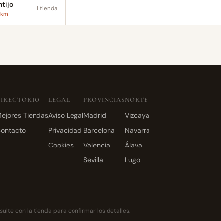
tijo
1 tienda
0 km
DIRECTORIO
LEGAL
PROVINCIAS
NORTE
ejores Tiendas
Aviso Legal
Madrid
Vizcaya
ontacto
Privacidad
Barcelona
Navarra
Cookies
Valencia
Álava
Sevilla
Lugo
ulte con la tienda para confirmar los detalles.