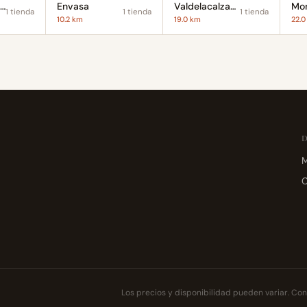
ueblonuevo del Guadiana
Envasa
Valdelacalzada
Mon
1 tienda
1 tienda
1 tienda
10.2 km
19.0 km
22.
M
C
Los precios y disponibilidad pueden variar. Cons