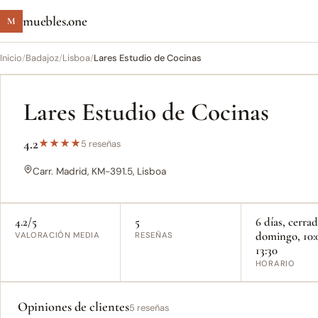
muebles.one
M
Inicio
/
Badajoz
/
Lisboa
/
Lares Estudio de Cocinas
Lares Estudio de Cocinas
4.2
★
★
★
★
5 reseñas
Carr. Madrid, KM-391.5, Lisboa
4.2/5
5
6 días, cerra
domingo, 10:
VALORACIÓN MEDIA
RESEÑAS
13:30
HORARIO
Opiniones de clientes
5 reseñas