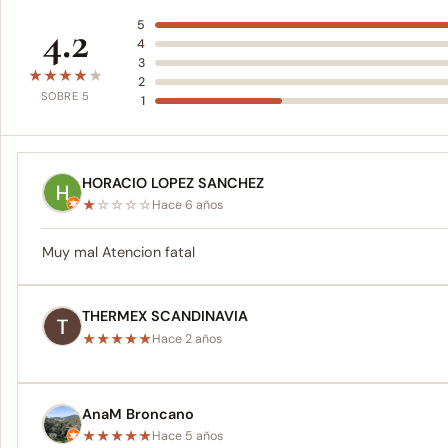
4.2
5
4
3
★
★
★
★
★
2
SOBRE 5
1
HORACIO LOPEZ SANCHEZ
★
☆
☆
☆
☆
Hace 6 años
Muy mal Atencion fatal
THERMEX SCANDINAVIA
★
★
★
★
★
Hace 2 años
AnaM Broncano
★
★
★
★
★
Hace 5 años