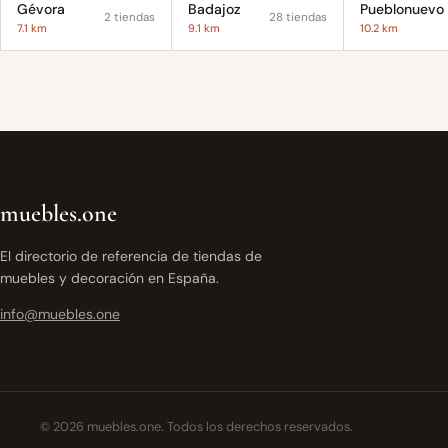
Gévora
Badajoz
P
2 tiendas
28 tiendas
7.1 km
9.1 km
10.2 km
muebles.one
El directorio de referencia de tiendas de
muebles y decoración en España.
info@muebles.one
© 2026 muebles.one. Todos los derechos reservados.