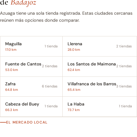
de
Badajoz
Azuaga tiene una sola tienda registrada. Estas ciudades cercanas
reúnen más opciones donde comparar.
Maguilla
Llerena
1 tienda
2 tiendas
17.0 km
28.0 km
Fuente de Cantos
Los Santos de Maimona
2 tiendas
2 tiendas
53.0 km
62.4 km
Zafra
Villafranca de los Barros
6 tiendas
3 tiendas
64.8 km
65.4 km
Cabeza del Buey
La Haba
1 tienda
1 tienda
66.3 km
73.7 km
EL MERCADO LOCAL