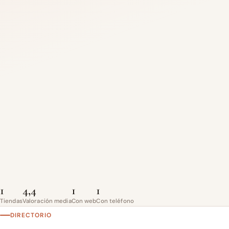
1
4,4
1
1
Tiendas
Valoración media
Con web
Con teléfono
DIRECTORIO