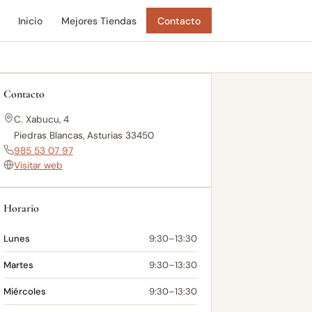
Inicio
Mejores Tiendas
Contacto
Contacto
C. Xabucu, 4
Piedras Blancas, Asturias 33450
985 53 07 97
Visitar web
Horario
Lunes
9:30–13:30
Martes
9:30–13:30
Miércoles
9:30–13:30