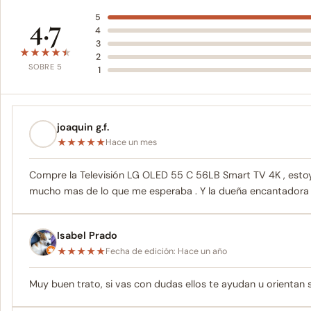
4.7
5
4
3
★
★
★
★
★
2
SOBRE 5
1
joaquin g.f.
★
★
★
★
★
Hace un mes
Compre la Televisión LG OLED 55 C 56LB Smart TV 4K , estoy
mucho mas de lo que me esperaba . Y la dueña encantadora
Isabel Prado
★
★
★
★
★
Fecha de edición: Hace un año
Muy buen trato, si vas con dudas ellos te ayudan u orienta