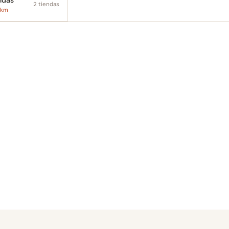
ndás
2 tiendas
 km