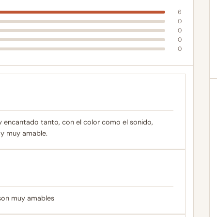
6
0
0
0
0
 encantado tanto, con el color como el sonido,
 y muy amable.
n son muy amables