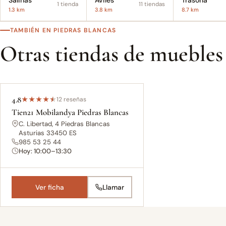
Salinas
Avilés
Trasona
1 tienda
11 tiendas
1.3 km
3.8 km
8.7 km
TAMBIÉN EN PIEDRAS BLANCAS
Otras tiendas de muebles
4.8
★
★
★
★
★
12 reseñas
Tien21 Mobilandya Piedras Blancas
C. Libertad, 4 Piedras Blancas
Asturias 33450 ES
985 53 25 44
Hoy: 10:00–13:30
Ver ficha
Llamar