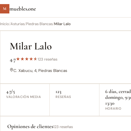
muebles.one
M
Inicio
/
Asturias
/
Piedras Blancas
/
Milar Lalo
Milar Lalo
4.7
★
★
★
★
★
123 reseñas
C. Xabucu, 4, Piedras Blancas
4.7/5
123
6 días, cerra
domingo, 9:3
VALORACIÓN MEDIA
RESEÑAS
13:30
HORARIO
Opiniones de clientes
123 reseñas