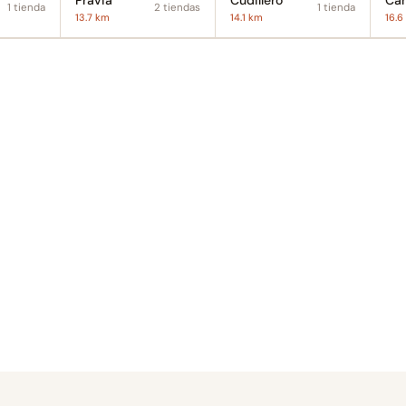
Pravia
Cudillero
Ca
1 tienda
2 tiendas
1 tienda
13.7 km
14.1 km
16.6