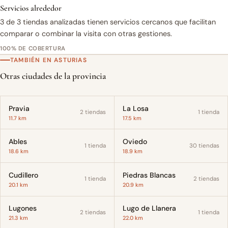
Servicios alrededor
3 de 3 tiendas analizadas tienen servicios cercanos que facilitan
comparar o combinar la visita con otras gestiones.
100% DE COBERTURA
TAMBIÉN EN ASTURIAS
Otras ciudades de la provincia
Pravia
La Losa
2 tiendas
1 tienda
11.7 km
17.5 km
Ables
Oviedo
1 tienda
30 tiendas
18.6 km
18.9 km
Cudillero
Piedras Blancas
1 tienda
2 tiendas
20.1 km
20.9 km
Lugones
Lugo de Llanera
2 tiendas
1 tienda
21.3 km
22.0 km