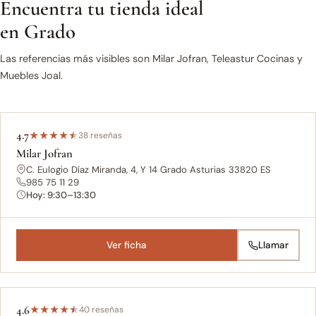
Encuentra tu tienda ideal
en Grado
Las referencias más visibles son Milar Jofran, Teleastur Cocinas y
Muebles Joal.
4.7
★
★
★
★
★
38 reseñas
Milar Jofran
C. Eulogio Díaz Miranda, 4, Y 14 Grado Asturias 33820 ES
985 75 11 29
Hoy: 9:30–13:30
Ver ficha
Llamar
4.6
★
★
★
★
★
40 reseñas