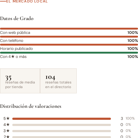
EL MERCADO LOCAL
Datos de Grado
Con web pública
100%
Con teléfono
100%
Horario publicado
100%
Con 4★ o más
100%
35
104
reseñas de media
reseñas totales
por tienda
en el directorio
Distribución de valoraciones
5★
3
100%
4★
0
0%
3★
0
0%
2★
0
0%