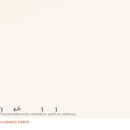
3
4,6
3
3
Tiendas
Valoración media
Con web
Con teléfono
DIRECTORIO