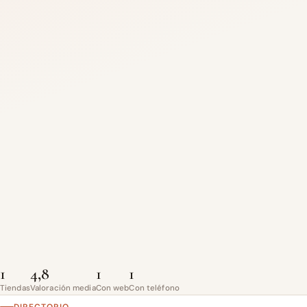
1
4,8
1
1
Tiendas
Valoración media
Con web
Con teléfono