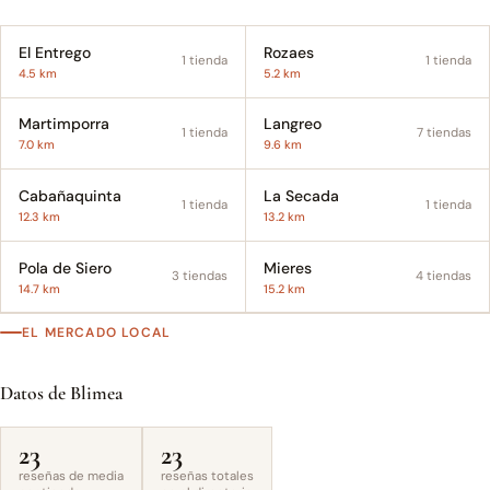
El Entrego
Rozaes
1 tienda
1 tienda
4.5 km
5.2 km
Martimporra
Langreo
1 tienda
7 tiendas
7.0 km
9.6 km
Cabañaquinta
La Secada
1 tienda
1 tienda
12.3 km
13.2 km
Pola de Siero
Mieres
3 tiendas
4 tiendas
14.7 km
15.2 km
EL MERCADO LOCAL
Datos de Blimea
23
23
reseñas de media
reseñas totales