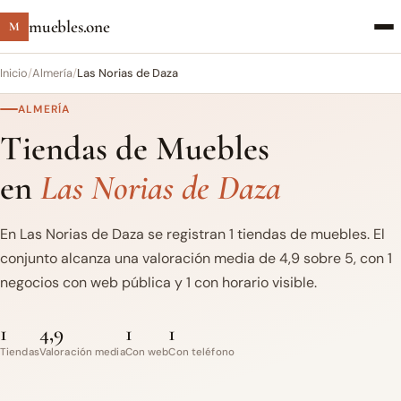
muebles.one
M
Inicio
/
Almería
/
Las Norias de Daza
ALMERÍA
Tiendas de Muebles
en
Las Norias de Daza
En Las Norias de Daza se registran 1 tiendas de muebles. El
conjunto alcanza una valoración media de 4,9 sobre 5, con 1
negocios con web pública y 1 con horario visible.
1
4,9
1
1
Tiendas
Valoración media
Con web
Con teléfono