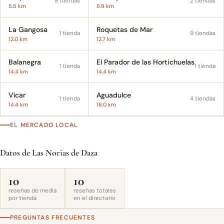
9 tiendas
2 tiendas
5.5 km
5.9 km
La Gangosa
Roquetas de Mar
1 tienda
9 tiendas
12.0 km
12.7 km
Balanegra
El Parador de las Hortichuelas
1 tienda
1 tienda
14.4 km
14.4 km
Vícar
Aguadulce
1 tienda
4 tiendas
14.4 km
16.0 km
EL MERCADO LOCAL
Datos de Las Norias de Daza
10
10
reseñas de media
reseñas totales
por tienda
en el directorio
PREGUNTAS FRECUENTES