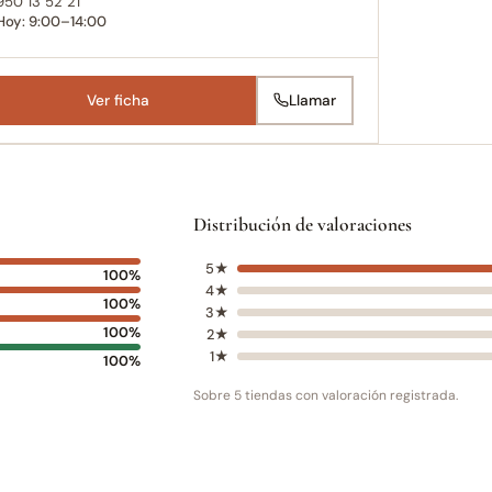
950 13 52 21
Hoy: 9:00–14:00
Ver ficha
Llamar
Distribución de valoraciones
5★
100%
4★
100%
3★
100%
2★
1★
100%
Sobre 5 tiendas con valoración registrada.