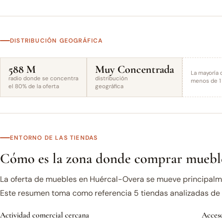
DISTRIBUCIÓN GEOGRÁFICA
588 M
Muy Concentrada
La mayoría 
radio donde se concentra
distribución
menos de 1 
el 80% de la oferta
geográfica
ENTORNO DE LAS TIENDAS
Cómo es la zona donde comprar muebl
La oferta de muebles en Huércal-Overa se mueve principalme
Este resumen toma como referencia 5 tiendas analizadas de l
Actividad comercial cercana
Acceso