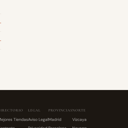
DIRECTORIO
LEGAL
PROVINCIAS
NORTE
ejores Tiendas
Aviso Legal
Madrid
Vizcaya