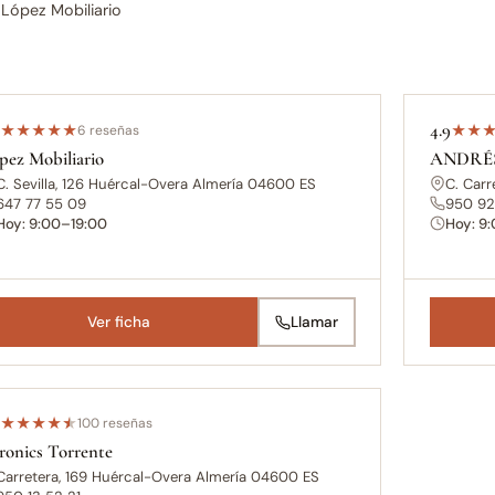
 López Mobiliario
0
4.9
★
★
★
★
★
6 reseñas
★
★
pez Mobiliario
ANDRÉ
C. Sevilla, 126 Huércal-Overa Almería 04600 ES
C. Car
647 77 55 09
950 92
Hoy: 9:00–19:00
Hoy: 9
Ver ficha
Llamar
5
★
★
★
★
★
100 reseñas
ronics Torrente
Carretera, 169 Huércal-Overa Almería 04600 ES