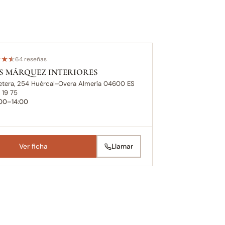
★
★
★
64 reseñas
S MÁRQUEZ INTERIORES
retera, 254 Huércal-Overa Almería 04600 ES
 19 75
:00–14:00
Ver ficha
Llamar