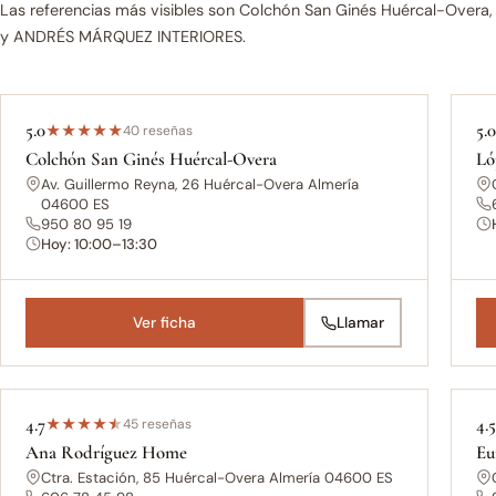
Las referencias más visibles son Colchón San Ginés Huércal-Overa,
y ANDRÉS MÁRQUEZ INTERIORES.
5.0
5.
★
★
★
★
★
40 reseñas
Colchón San Ginés Huércal-Overa
Ló
Av. Guillermo Reyna, 26 Huércal-Overa Almería
04600 ES
950 80 95 19
Hoy: 10:00–13:30
Ver ficha
Llamar
4.7
4.
★
★
★
★
★
45 reseñas
Ana Rodríguez Home
Eu
Ctra. Estación, 85 Huércal-Overa Almería 04600 ES