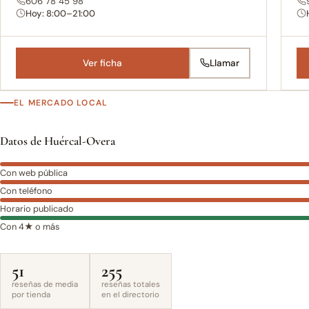
606 78 45 98
Hoy: 8:00–21:00
Ver ficha
Llamar
EL MERCADO LOCAL
Datos de Huércal-Overa
Con web pública
Con teléfono
Horario publicado
Con 4★ o más
51
255
reseñas de media
reseñas totales
por tienda
en el directorio