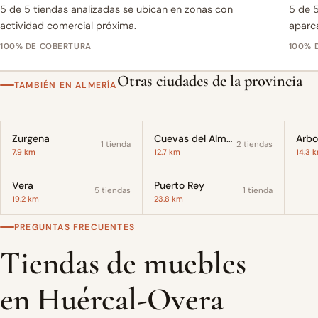
5 de 5 tiendas analizadas se ubican en zonas con
5 de 5
actividad comercial próxima.
aparc
100% DE COBERTURA
100% 
Otras ciudades de la provincia
TAMBIÉN EN ALMERÍA
Zurgena
Cuevas del Almanzora
Arbo
1 tienda
2 tiendas
7.9 km
12.7 km
14.3 
Vera
Puerto Rey
5 tiendas
1 tienda
19.2 km
23.8 km
PREGUNTAS FRECUENTES
Tiendas de muebles
en Huércal-Overa