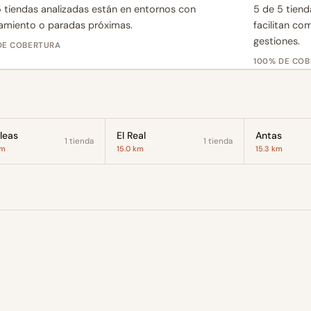
 tiendas analizadas están en entornos con
5 de 5 tiend
amiento o paradas próximas.
facilitan co
gestiones.
DE COBERTURA
100% DE CO
leas
El Real
Antas
1 tienda
1 tienda
km
15.0 km
15.3 km