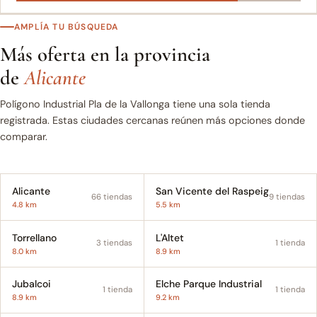
AMPLÍA TU BÚSQUEDA
Más oferta en la provincia
de
Alicante
Polígono Industrial Pla de la Vallonga tiene una sola tienda
registrada. Estas ciudades cercanas reúnen más opciones donde
comparar.
Alicante
San Vicente del Raspeig
66 tiendas
9 tiendas
4.8 km
5.5 km
Torrellano
L'Altet
3 tiendas
1 tienda
8.0 km
8.9 km
Jubalcoi
Elche Parque Industrial
1 tienda
1 tienda
8.9 km
9.2 km