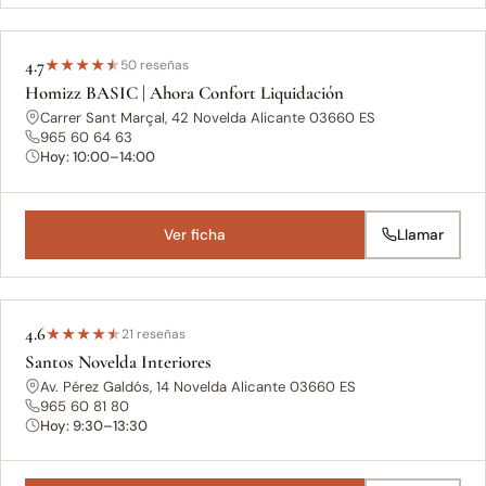
4.7
★
★
★
★
★
50 reseñas
Homizz BASIC | Ahora Confort Liquidación
Carrer Sant Marçal, 42 Novelda Alicante 03660 ES
965 60 64 63
Hoy: 10:00–14:00
Ver ficha
Llamar
4.6
★
★
★
★
★
21 reseñas
Santos Novelda Interiores
Av. Pérez Galdós, 14 Novelda Alicante 03660 ES
965 60 81 80
Hoy: 9:30–13:30