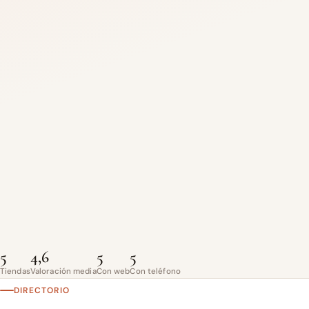
5
4,6
5
5
Tiendas
Valoración media
Con web
Con teléfono
DIRECTORIO