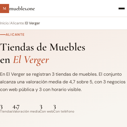
muebles.one
M
Inicio
/
Alicante
/
El Verger
ALICANTE
Tiendas de Muebles
en
El Verger
En El Verger se registran 3 tiendas de muebles. El conjunto
alcanza una valoración media de 4,7 sobre 5, con 3 negocios
con web pública y 3 con horario visible.
3
4,7
3
3
Tiendas
Valoración media
Con web
Con teléfono