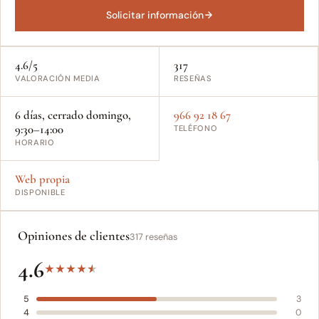
Solicitar información
4.6/5
317
VALORACIÓN MEDIA
RESEÑAS
6 días, cerrado domingo,
966 92 18 67
9:30–14:00
TELÉFONO
HORARIO
Web propia
DISPONIBLE
Opiniones de clientes
317 reseñas
4.6
★
★
★
★
★
5
3
4
0