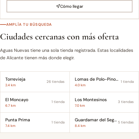
Cómo llegar
AMPLÍA TU BÚSQUEDA
Ciudades cercanas con más oferta
Aguas Nuevas tiene una sola tienda registrada. Estas localidades
de Alicante tienen más donde elegir.
Torrevieja
Lomas de Polo-Pinomar
26 tiendas
1 tienda
2.4 km
4.0 km
El Moncayo
Los Montesinos
1 tienda
3 tiendas
6.7 km
7.0 km
Punta Prima
Guardamar del Segura
1 tienda
5 tiendas
7.4 km
8.4 km