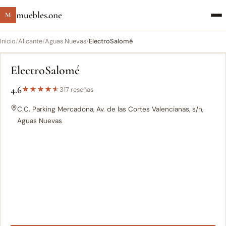
muebles.one
M
Inicio
/
Alicante
/
Aguas Nuevas
/
ElectroSalomé
ElectroSalomé
4.6
★
★
★
★
★
317 reseñas
C.C. Parking Mercadona, Av. de las Cortes Valencianas, s/n,
Aguas Nuevas