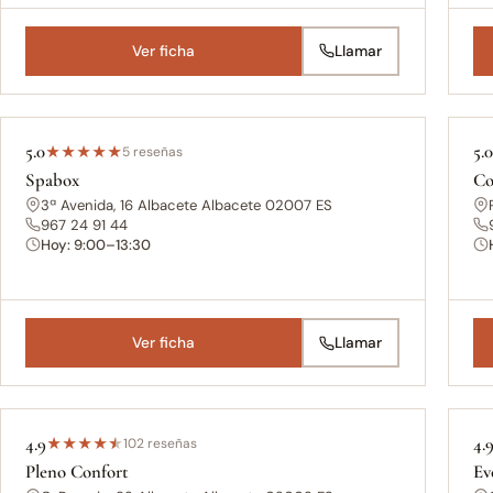
Ver ficha
Llamar
5.0
5.
★
★
★
★
★
5 reseñas
Spabox
Co
3ª Avenida, 16 Albacete Albacete 02007 ES
967 24 91 44
Hoy: 9:00–13:30
Ver ficha
Llamar
4.9
4.
★
★
★
★
★
102 reseñas
Pleno Confort
Ev