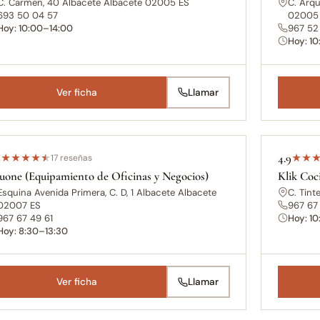
C. Carmen, 40 Albacete Albacete 02005 ES
C. Arqu
693 50 04 57
02005
Hoy: 10:00–14:00
967 52 
Hoy: 1
Ver ficha
Llamar
9
4.9
★
★
★
★
★
17 reseñas
★
★
uone (Equipamiento de Oficinas y Negocios)
Klik Coc
Esquina Avenida Primera, C. D, 1 Albacete Albacete
C. Tint
02007 ES
967 67
967 67 49 61
Hoy: 1
Hoy: 8:30–13:30
Ver ficha
Llamar