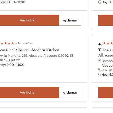
Hoy: 10:30–13:30
Hoy: 1
Ver ficha
Llamar
4
4.3
★
★
★
★
★
14 reseñas
★
★
cinas en Albacete -Modern Kitchen
Tuacasa 
Albacet
Av. la Mancha, 253 Albacete Albacete 02002 ES
967 70 69 22
Campoll
Hoy: 9:00–14:00
Albace
967 73
Hoy: 9
Ver ficha
Llamar