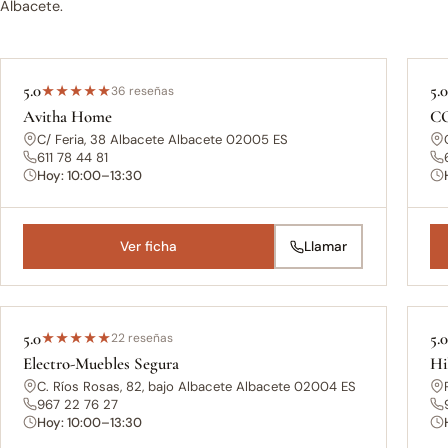
Albacete.
5.0
5.
★
★
★
★
★
36 reseñas
Avitha Home
C
C/ Feria, 38 Albacete Albacete 02005 ES
611 78 44 81
Hoy: 10:00–13:30
Ver ficha
Llamar
5.0
5.
★
★
★
★
★
22 reseñas
Electro-Muebles Segura
Hi
C. Ríos Rosas, 82, bajo Albacete Albacete 02004 ES
967 22 76 27
Hoy: 10:00–13:30