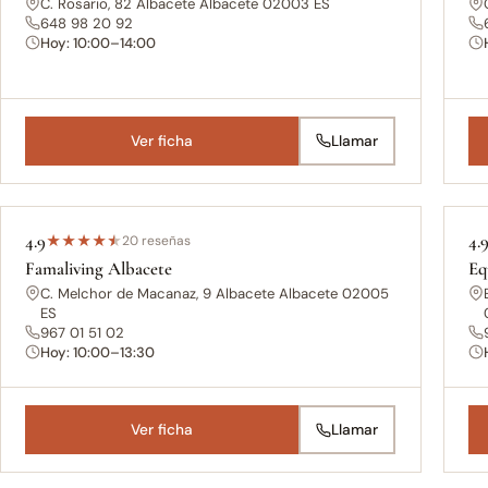
C. Rosario, 82 Albacete Albacete 02003 ES
648 98 20 92
Hoy: 10:00–14:00
Ver ficha
Llamar
4.9
4.
★
★
★
★
★
20 reseñas
Famaliving Albacete
Eq
C. Melchor de Macanaz, 9 Albacete Albacete 02005
ES
967 01 51 02
Hoy: 10:00–13:30
Ver ficha
Llamar