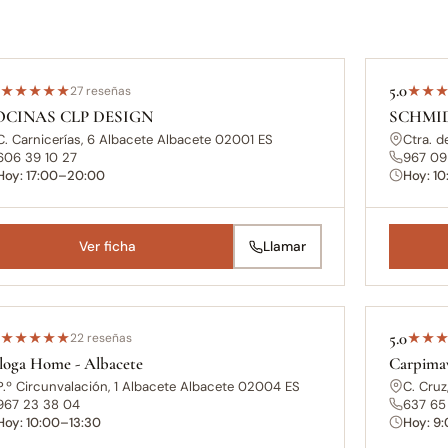
0
5.0
★
★
★
★
★
27 reseñas
★
★
OCINAS CLP DESIGN
SCHMID
C. Carnicerías, 6 Albacete Albacete 02001 ES
Ctra. d
606 39 10 27
967 09
Hoy: 17:00–20:00
Hoy: 1
Ver ficha
Llamar
0
5.0
★
★
★
★
★
22 reseñas
★
★
loga Home - Albacete
Carpima
P.º Circunvalación, 1 Albacete Albacete 02004 ES
C. Cruz
967 23 38 04
637 65
Hoy: 10:00–13:30
Hoy: 9