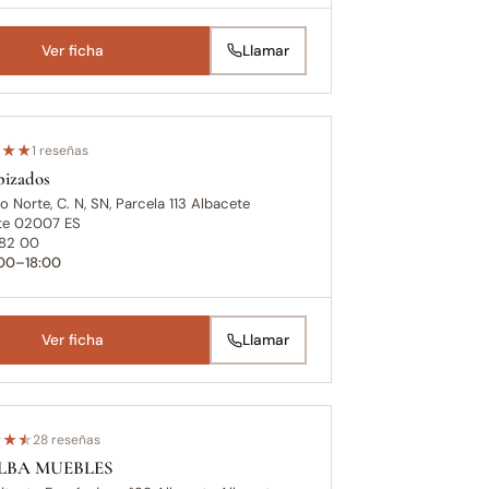
Ver ficha
Llamar
★
★
★
1 reseñas
pizados
o Norte, C. N, SN, Parcela 113 Albacete
te 02007 ES
 82 00
:00–18:00
Ver ficha
Llamar
★
★
★
28 reseñas
LBA MUEBLES