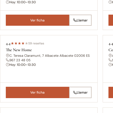
Hoy: 10:00–13:30
Ver ficha
Llamar
4.4
4.
★
★
★
★
★
59 reseñas
The New Home
Co
C. Teresa Claramunt, 7 Albacete Albacete 02006 ES
967 23 48 05
Hoy: 10:00–13:30
Ver ficha
Llamar