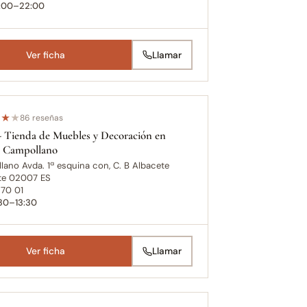
0:00–22:00
Ver ficha
Llamar
★
★
★
86 reseñas
- Tienda de Muebles y Decoración en
e Campollano
ano Avda. 1ª esquina con, C. B Albacete
te 02007 ES
 70 01
:30–13:30
Ver ficha
Llamar