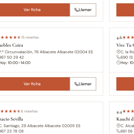
Ver ficha
Llamar
6
4.6
★
★
★
★
★
15 reseñas
★
★
ebles Coira
Vive Tu 
P.º Circunvalación, 76 Albacete Albacete 02004 ES
C. la R
967 50 29 42
690 13
Hoy: 10:00–14:00
Hoy: 1
Ver ficha
Llamar
5
4.4
★
★
★
★
★
6 reseñas
★
★
nacio Sevilla
Kauchi d
C. Santiago, 29 Albacete Albacete 02005 ES
C. Alc
967 23 78 08
661 56