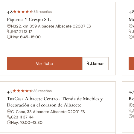
4.8
4.
★
★
★
★
★
35 reseñas
Piqueras Y Crespo S L
Mu
N322, km 359 Albacete Albacete 02007 ES
967 21 13 17
Hoy: 6:45–15:00
Ver ficha
Llamar
4.7
4.
★
★
★
★
★
38 reseñas
TuaCasa Albacete Centro - Tienda de Muebles y
Re
Decoración en el corazón de Albacete
C. Caba, 33 Albacete Albacete 02001 ES
623 11 37 44
Hoy: 10:00–13:30