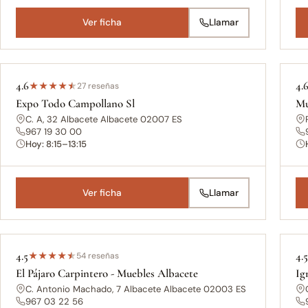
Ver ficha
Llamar
4.6
4.
★
★
★
★
★
27 reseñas
Expo Todo Campollano Sl
Mu
C. A, 32 Albacete Albacete 02007 ES
967 19 30 00
Hoy: 8:15–13:15
Ver ficha
Llamar
4.5
4.
★
★
★
★
★
54 reseñas
El Pájaro Carpintero - Muebles Albacete
Ig
C. Antonio Machado, 7 Albacete Albacete 02003 ES
967 03 22 56