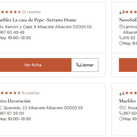
8
4.8
★
★
★
★
★
22 reseñas
★
★
ebles La casa de Pepe -Serrano Home
NovoSof
Av. Ramón y Cajal, 9 Albacete Albacete 02005 ES
camino 
967 60 49 46
Albace
Hoy: 10:00–13:30
615 82
Hoy: 8
Ver ficha
Llamar
7
4.6
★
★
★
★
★
15 reseñas
★
★
tto Decoración
Muebles
C. Quevedo, 22 Albacete Albacete 02005 ES
C. Rosa
967 67 39 05
967 60
Hoy: 10:00–13:30
Hoy: 1