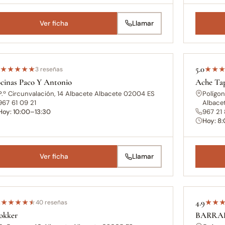
Ver ficha
Llamar
0
5.0
★
★
★
★
★
3 reseñas
★
★
cinas Paco Y Antonio
Ache Ta
P.º Circunvalación, 14 Albacete Albacete 02004 ES
Polígon
967 61 09 21
Albace
Hoy: 10:00–13:30
967 21
Hoy: 8
Ver ficha
Llamar
9
4.9
★
★
★
★
★
40 reseñas
★
★
okker
BARRA