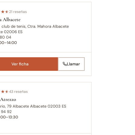
★
★
★
21 reseñas
a Albacete
club de tenis, Ctra. Mahora Albacete
te 02006 ES
 80 04
:00–14:00
Ver ficha
Llamar
★
★
★
43 reseñas
 Atrezzo
rio, 79 Albacete Albacete 02003 ES
 94 92
0:00–13:30