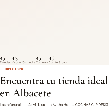
45
4,3
45
45
·
·
·
Tiendas
Valoración media
Con web
Con teléfono
DIRECTORIO
Encuentra tu tienda ideal
en Albacete
Las referencias más visibles son Avitha Home, COCINAS CLP DESI