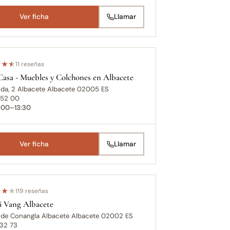
Ver ficha
Llamar
★
★
★
11 reseñas
Casa - Muebles y Colchones en Albacete
oda, 2 Albacete Albacete 02005 ES
 52 00
0:00–13:30
Ver ficha
Llamar
★
★
★
119 reseñas
i Vang Albacete
alde Conangla Albacete Albacete 02002 ES
 32 73