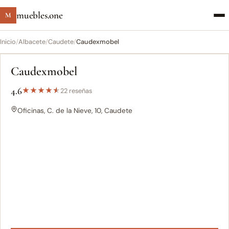
muebles.one
M
Inicio
/
Albacete
/
Caudete
/
Caudexmobel
Caudexmobel
4.6
★
★
★
★
★
22 reseñas
Oficinas, C. de la Nieve, 10, Caudete