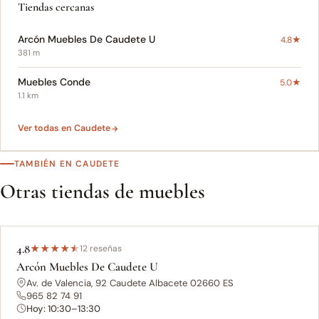
Tiendas cercanas
Arcón Muebles De Caudete U
4.8★
381 m
Muebles Conde
5.0★
1.1 km
Ver todas en Caudete
TAMBIÉN EN CAUDETE
Otras tiendas de muebles
4.8
★
★
★
★
★
12 reseñas
Arcón Muebles De Caudete U
Av. de Valencia, 92 Caudete Albacete 02660 ES
965 82 74 91
Hoy: 10:30–13:30