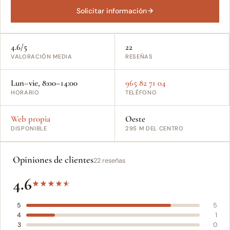
Solicitar información
4.6/5
22
VALORACIÓN MEDIA
RESEÑAS
Lun–vie, 8:00–14:00
965 82 71 04
HORARIO
TELÉFONO
Web propia
Oeste
DISPONIBLE
295 M DEL CENTRO
Opiniones de clientes
22 reseñas
4.6
★
★
★
★
★
5
5
4
1
3
0