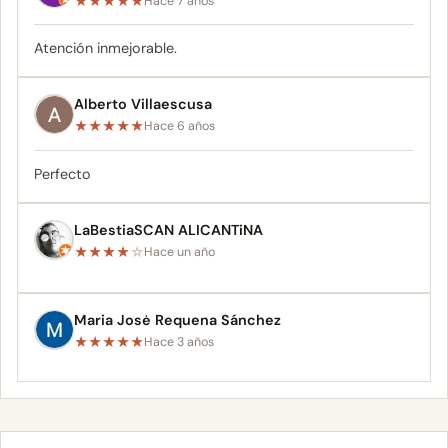
★
★
★
★
★
Hace 7 años
Atención inmejorable.
Alberto Villaescusa
★
★
★
★
★
Hace 6 años
Perfecto
LaBestiaSCAN ALICANTiNA
★
★
★
★
☆
Hace un año
Maria Josė Requena Sánchez
★
★
★
★
★
Hace 3 años