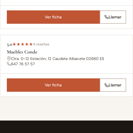
Ver ficha
Llamar
5.0
★
★
★
★
★
4 reseñas
Muebles Conde
Ctra. D-12 Estación, 12 Caudete Albacete 02660 ES
647 76 57 57
Ver ficha
Llamar