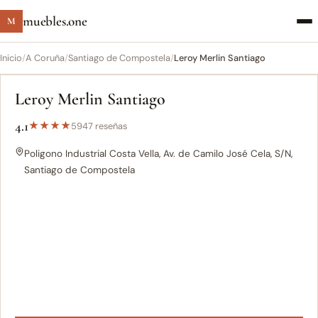
muebles.one
M
Inicio
/
A Coruña
/
Santiago de Compostela
/
Leroy Merlin Santiago
Leroy Merlin Santiago
4.1
★
★
★
★
5947 reseñas
Poligono Industrial Costa Vella, Av. de Camilo José Cela, S/N,
Santiago de Compostela