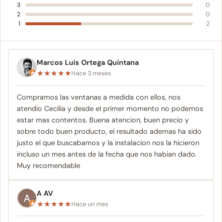
3
0
2
0
1
2
Marcos Luis Ortega Quintana
★
★
★
★
★
Hace 3 meses
Compramos las ventanas a medida con ellos, nos
atendio Cecilia y desde el primer momento no podemos
estar mas contentos. Buena atencion, buen precio y
sobre todo buen producto, el resultado ademas ha sido
justo el que buscabamos y la instalacion nos la hicieron
incluso un mes antes de la fecha que nos habian dado.
Muy recomendable
A AV
★
★
★
★
★
Hace un mes