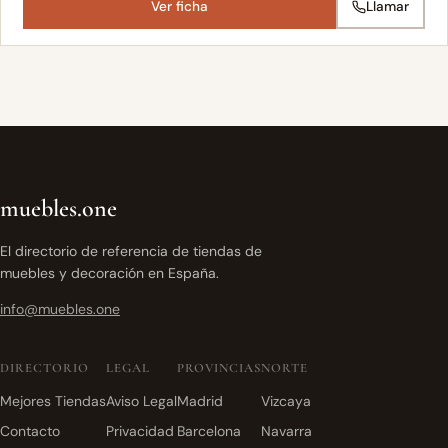
Ver ficha
Llamar
muebles.one
El directorio de referencia de tiendas de
muebles y decoración en España.
info@muebles.one
DIRECTORIO
LEGAL
PROVINCIAS
NORTE
Mejores Tiendas
Aviso Legal
Madrid
Vizcaya
Contacto
Privacidad
Barcelona
Navarra