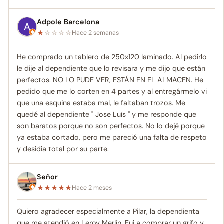
Adpole Barcelona
★
☆
☆
☆
☆
Hace 2 semanas
He comprado un tablero de 250x120 laminado. Al pedirlo
le dije al dependiente que lo revisara y me dijo que están
perfectos. NO LO PUDE VER, ESTÁN EN EL ALMACEN. He
pedido que me lo corten en 4 partes y al entregármelo vi
que una esquina estaba mal, le faltaban trozos. Me
quedé al dependiente " Jose Luís " y me responde que
son baratos porque no son perfectos. No lo dejé porque
ya estaba cortado, pero me pareció una falta de respeto
y desidia total por su parte.
Señor
★
★
★
★
★
Hace 2 meses
Quiero agradecer especialmente a Pilar, la dependienta
que me atendió en Leroy Merlín. Fui a comprar un grifo y