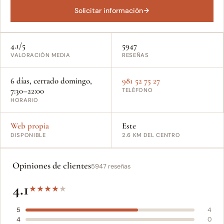
Solicitar información
4.1/5
5947
VALORACIÓN MEDIA
RESEÑAS
6 días, cerrado domingo,
981 52 75 27
7:30–22:00
TELÉFONO
HORARIO
Web propia
Este
DISPONIBLE
2.6 KM DEL CENTRO
Opiniones de clientes
5947 reseñas
4.1
★
★
★
★
★
5
4
4
0