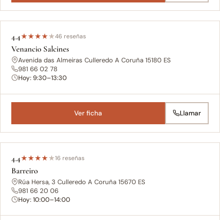
4.4
★
★
★
★
★
46 reseñas
Venancio Salcines
Avenida das Almeiras Culleredo A Coruña 15180 ES
981 66 02 78
Hoy: 9:30–13:30
Ver ficha
Llamar
4.4
★
★
★
★
★
16 reseñas
Barreiro
Rúa Hersa, 3 Culleredo A Coruña 15670 ES
981 66 20 06
Hoy: 10:00–14:00