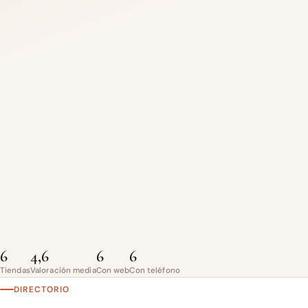
6
4,6
6
6
Tiendas
Valoración media
Con web
Con teléfono
DIRECTORIO