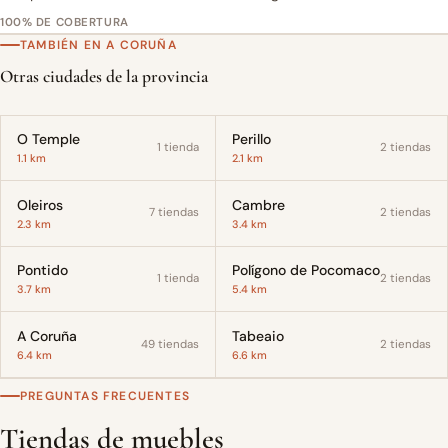
100% DE COBERTURA
TAMBIÉN EN A CORUÑA
Otras ciudades de la provincia
O Temple
Perillo
1 tienda
2 tiendas
1.1 km
2.1 km
Oleiros
Cambre
7 tiendas
2 tiendas
2.3 km
3.4 km
Pontido
Polígono de Pocomaco
1 tienda
2 tiendas
3.7 km
5.4 km
A Coruña
Tabeaio
49 tiendas
2 tiendas
6.4 km
6.6 km
PREGUNTAS FRECUENTES
Tiendas de muebles