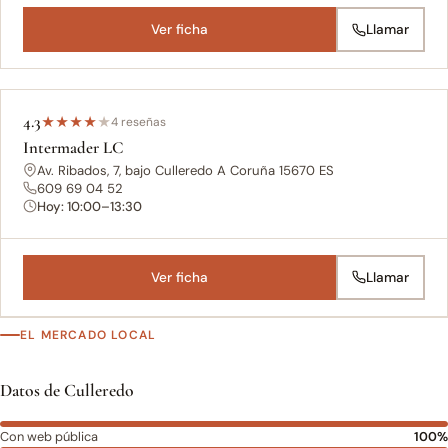
Ver ficha
Llamar
4.3
★
★
★
★
★
4 reseñas
Intermader LC
Av. Ribados, 7, bajo Culleredo A Coruña 15670 ES
609 69 04 52
Hoy: 10:00–13:30
Ver ficha
Llamar
EL MERCADO LOCAL
Datos de Culleredo
Con web pública
100%