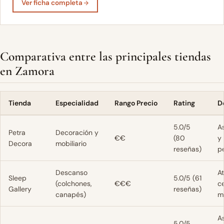
Ver ficha completa
Comparativa entre las principales tiendas
en Zamora
Tienda
Especialidad
Rango Precio
Rating
D
5.0/5
A
Petra
Decoración y
€€
(80
y 
Decora
mobiliario
reseñas)
p
Descanso
A
Sleep
5.0/5 (61
(colchones,
€€€
c
Gallery
reseñas)
canapés)
m
A
5.0/5