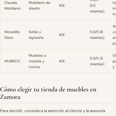
Claudia
Mobiliario de
h
€€
(52
Mobiliario
diseño
m
reseñas)
in
A
Moradillo
Sofás y
5.0/5 (8
c
€€
Store
tapicería
reseñas)
e
p
Muebles a
D
5.0/5 (4
MUBRICO
medida y
€€
p
reseñas)
cocina
y
Cómo elegir tu tienda de muebles en
Zamora
Para decidir, considera la atención al cliente y la asesoría