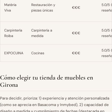
Matèria
Restauración y
5.0/5 
€€€
Viva
piezas únicas
reseña
Carpintería
Carpintería a
5.0/5 
€€€
Roiba
medida
reseña
5.0/5 
EXPOCUINA
Cocinas
€€€
reseña
Cómo elegir tu tienda de muebles en
Girona
Para decidir, prioriza: 1) experiencia y atención personalizada
(como se aprecia en Basacoma y Inmybed), 2) capacidad de
diseño a medida y cumplimiento de fechas (destacada en