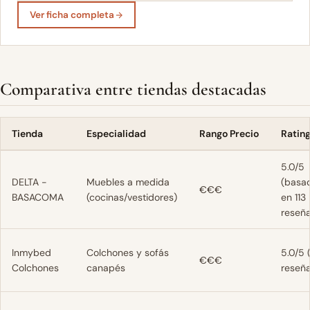
Ver ficha completa
Comparativa entre tiendas destacadas
Tienda
Especialidad
Rango Precio
Ratin
5.0/5
DELTA -
Muebles a medida
(basa
€€€
BASACOMA
(cocinas/vestidores)
en 113
reseña
Inmybed
Colchones y sofás
5.0/5 
€€€
Colchones
canapés
reseña