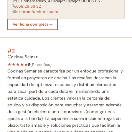
C. Embarcadero, 4 Badajoz Badajoz 06006 ES
658 26 56 32
ekstromfurniture.com/
Ver ficha completa
#2
Cocinas Semar
★
★
★
★
★
5
(11 reseñas)
Cocinas Semar se caracteriza por un enfoque profesional y
formal en proyectos de cocina. Las reseñas destacan la
capacidad de optimizar espacios y distribuir elementos
para sacar partido a cada detalle, manteniendo una
estética cuidada. Los clientes valoran la cercanía del
equipo y su disposición para escuchar y asesorar, además
de la gestión eficiente ante imprevistos (como goteras
ajenas a la tienda). La experiencia suele incluir entregas en
plazo, trato amable y soluciones prácticas que facilitan la
vida diaria en la cocina. Aunque el foco es cocinas, las