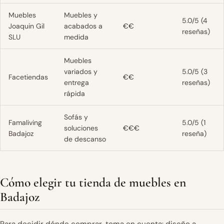
Muebles
Muebles y
5.0/5 (4
Joaquin Gil
acabados a
€€
reseñas)
SLU
medida
Muebles
variados y
5.0/5 (3
Facetiendas
€€
entrega
reseñas)
rápida
Sofás y
Famaliving
5.0/5 (1
soluciones
€€€
Badajoz
reseña)
de descanso
Cómo elegir tu tienda de muebles en
Badajoz
Para decidir dónde comprar, toma en cuenta: diseño a