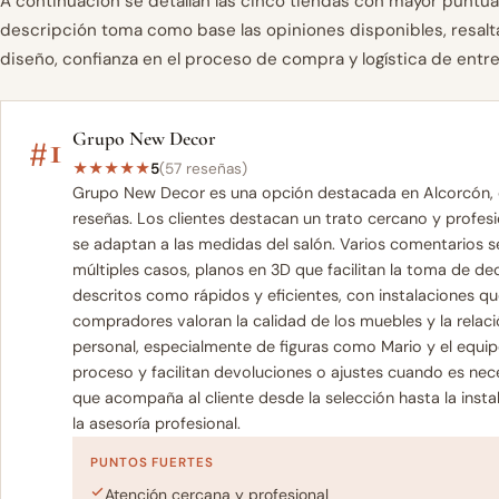
A continuación se detallan las cinco tiendas con mayor puntua
descripción toma como base las opiniones disponibles, resal
diseño, confianza en el proceso de compra y logística de entre
#1
Grupo New Decor
★
★
★
★
★
5
(57 reseñas)
Grupo New Decor es una opción destacada en Alcorcón, c
reseñas. Los clientes destacan un trato cercano y profes
se adaptan a las medidas del salón. Varios comentarios s
múltiples casos, planos en 3D que facilitan la toma de de
descritos como rápidos y eficientes, con instalaciones qu
compradores valoran la calidad de los muebles y la relaci
personal, especialmente de figuras como Mario y el equip
proceso y facilitan devoluciones o ajustes cuando es nec
que acompaña al cliente desde la selección hasta la instal
la asesoría profesional.
PUNTOS FUERTES
Atención cercana y profesional