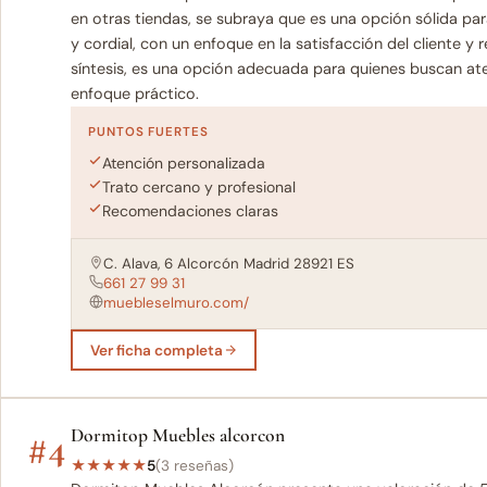
en otras tiendas, se subraya que es una opción sólida pa
y cordial, con un enfoque en la satisfacción del cliente 
síntesis, es una opción adecuada para quienes buscan a
enfoque práctico.
PUNTOS FUERTES
Atención personalizada
Trato cercano y profesional
Recomendaciones claras
C. Alava, 6 Alcorcón Madrid 28921 ES
661 27 99 31
muebleselmuro.com/
Ver ficha completa
#4
Dormitop Muebles alcorcon
★
★
★
★
★
5
(3 reseñas)