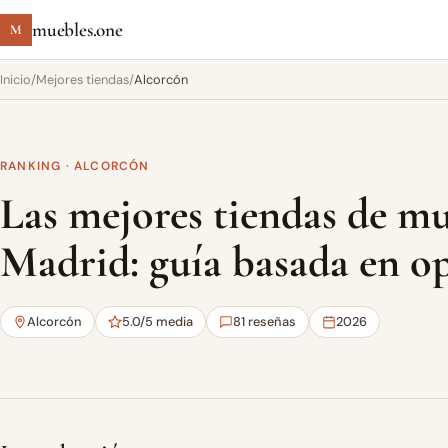
muebles.one
M
Inicio
/
Mejores tiendas
/
Alcorcón
RANKING · ALCORCÓN
Las mejores tiendas de m
Madrid: guía basada en op
Alcorcón
5.0/5 media
81 reseñas
2026